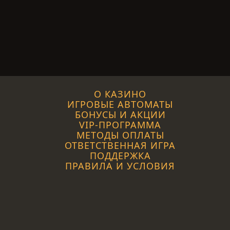
О КАЗИНО
ИГРОВЫЕ АВТОМАТЫ
БОНУСЫ И АКЦИИ
VIP-ПРОГРАММА
МЕТОДЫ ОПЛАТЫ
ОТВЕТСТВЕННАЯ ИГРА
ПОДДЕРЖКА
ПРАВИЛА И УСЛОВИЯ